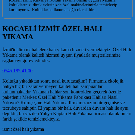
Kocaeli İzmit Alikahya Koltuk Yıkama olarak uygun fiyatlarla
koltuklarınızı direk evlerinizde özel makinelerimizle temizleyip
kurutuyoruz. Koltuklar kullanıma bağlı olarak bir…
KOCAELİ İZMİT ÖZEL HALI
YIKAMA
İzmit'te tüm mahallelere halı yıkama hizmeti vermekteyiz. Özel Halı
Yıkama olarak kaliteli hizmeti uygun fiyatlarla müşterilerimize
sağlamayı görev edindik.
0545 185 41 00
Koltuğu yıkadıktan sonra nasıl kurutacağım? Firmamız ekolojik,
halıya hiç bir zarar vermeyen kaliteli halı şampuanları
kullanmaktadır. Yıkanan halılar son kontrolden geçerek özenle
paketlenir Merkez Özel Halı Yıkama Fabrikası Halıları Nasıl
Yıkıyor? Kuruçeşme Halı Yıkama firmamız uzun bir geçmişe ve
tecrübeye sahiptir. El yapımı bir halı, duvardan duvara halı ile aynı
değildir, bu yüzden Yahya Kaptan Halı Yıkama firması olarak onları
farklı şekilde temizlemekteyiz.
izmit özel halı yıkama